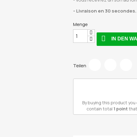
- Livraison en 30 secondes.
Menge

IN DEN 
Teilen
By buying this product you 
contain total
1
point
that