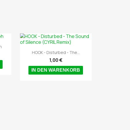
h

Vorschau
HOOK - Disturbed - The...
1,00 €
IN DEN WARENKORB