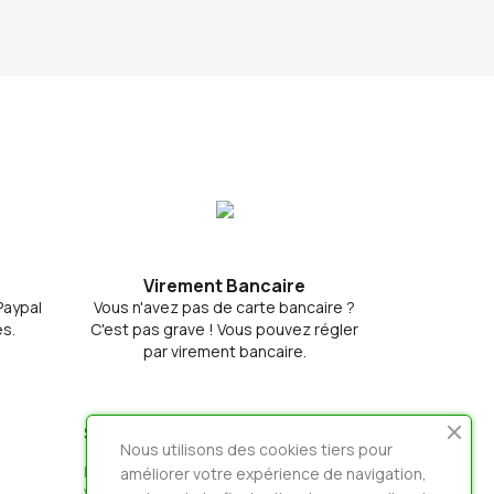
Virement Bancaire
 Paypal
Vous n'avez pas de carte bancaire ?
s.
C'est pas grave ! Vous pouvez régler
par virement bancaire.
SHOP-EINSTELLUNGEN
Nous utilisons des cookies tiers pour
loicradio - Habillages Radios, Voix Off &
améliorer votre expérience de navigation,
VoiceTracker