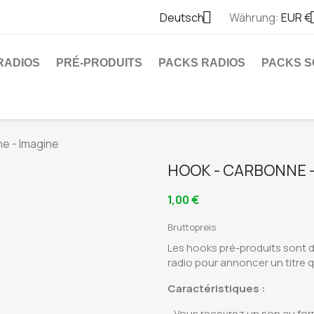

Deutsch
Währung:
EUR €
RADIOS
PRÉ-PRODUITS
PACKS RADIOS
PACKS S
e - Imagine
HOOK - CARBONNE -
1,00 €
Bruttopreis
Les hooks pré-produits sont d
radio pour annoncer un titre 
Caractéristiques
:
- Vous recevrez un son au fo