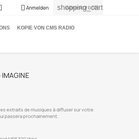
shopping_cart


Warenkorb
(0)
Anmelden
ONS
KOPIE VON CMS RADIO
 IMAGINE
es extraits de musiques à diffuser sur votre
qui passera prochainement.
rmat MP3 320 kbps.