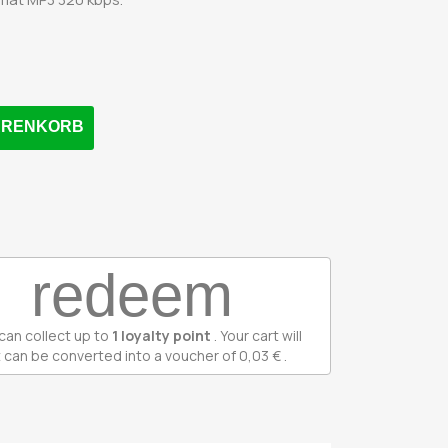
WARENKORB
redeem
can collect up to
1
loyalty point
. Your cart will
 can be converted into a voucher of
0,03 €
.