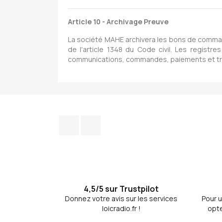
Article 10 - Archivage Preuve
La société MAHE archivera les bons de command
de l'article 1348 du Code civil. Les regis
communications, commandes, paiements et tran
Facebook
Discord
4,5/5 sur Trustpilot
Donnez votre avis sur les services
Pour u
loicradio.fr !
opte