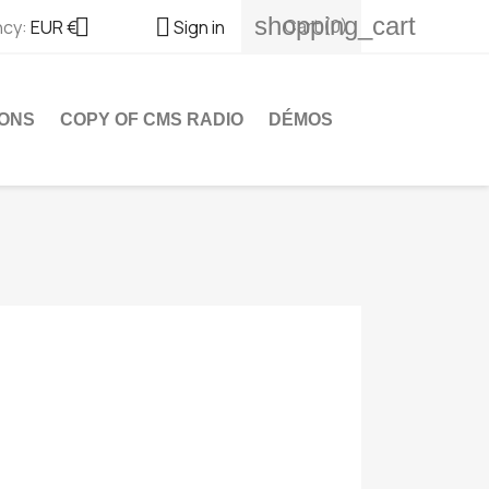
shopping_cart


Cart
(0)
ncy:
EUR €
Sign in
ONS
COPY OF CMS RADIO
DÉMOS