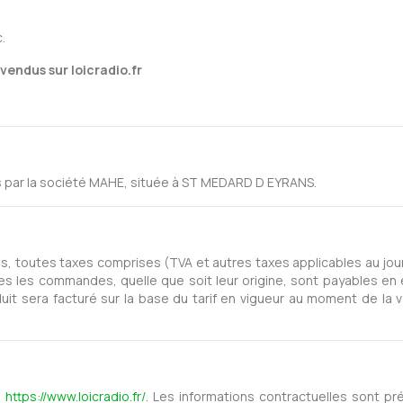
.
vendus sur loicradio.fr
s par la société MAHE, située à ST MEDARD D EYRANS.
os, toutes taxes comprises (TVA et autres taxes applicables au jour
tes les commandes, quelle que soit leur origine, sont payables en
duit sera facturé sur la base du tarif en vigueur au moment de la
:
https://www.loicradio.fr/
. Les informations contractuelles sont pr