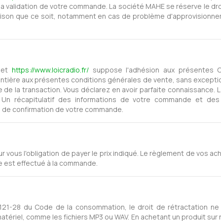
la validation de votre commande. La société MAHE se réserve le dro
son que ce soit, notamment en cas de problème d'approvisionne
rnet
https://www.loicradio.fr/
suppose l'adhésion aux présentes Co
ntière aux présentes conditions générales de vente, sans exceptio
e de la transaction. Vous déclarez en avoir parfaite connaissance
. Un récapitulatif des informations de votre commande et des
l de confirmation de votre commande.
 vous l'obligation de payer le prix indiqué. Le règlement de vos ac
te est effectué à la commande.
.121-28 du Code de la consommation, le droit de rétractation ne
tériel, comme les fichiers MP3 ou WAV. En achetant un produit sur 