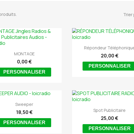
 produits.
Trier 

Aperçu rapide
Répondeur Téléphoniqu

Aperçu rapide
MONTAGE
20,00 €
0,00 €
PERSONNALISER
PERSONNALISER

Aperçu rapide
Sweeper

Aperçu rapide
Spot Publicitaire
18,50 €
25,00 €
PERSONNALISER
PERSONNALISER