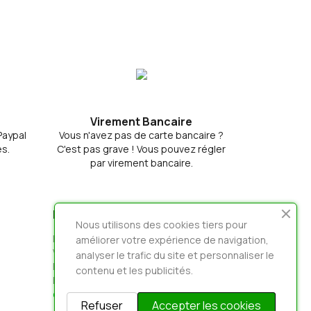
Virement Bancaire
 Paypal
Vous n'avez pas de carte bancaire ?
s.
C'est pas grave ! Vous pouvez régler
par virement bancaire.
INFORMATIONS
Nous utilisons des cookies tiers pour
loicradio - Habillages Radios, Voix Off &
améliorer votre expérience de navigation,
VoiceTracker
analyser le trafic du site et personnaliser le
France
contenu et les publicités.
Envoyez-nous un e-mail :
contact@loicradio.fr
Refuser
Accepter les cookies