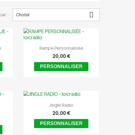

par :
Choisir

Aperçu rapide
e
Rampe Personnalisée
20,00 €
PERSONNALISER

Aperçu rapide
Jingle Radio
20,00 €
PERSONNALISER