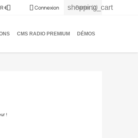
shopping_cart


Panier
(0)
R €
Connexion
ONS
CMS RADIO PREMIUM
DÉMOS
ur !