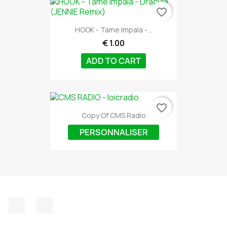
favorite_border
HOOK - Tame Impala -...
€ 1.00
ADD TO CART
favorite_border
Copy Of CMS Radio
PERSONNALISER
Facebook
Discord