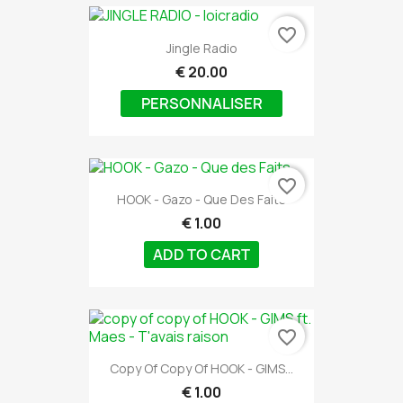
favorite_border
Jingle Radio
€ 20.00
PERSONNALISER
favorite_border
HOOK - Gazo - Que Des Faits
€ 1.00
ADD TO CART
favorite_border
Copy Of Copy Of HOOK - GIMS...
€ 1.00