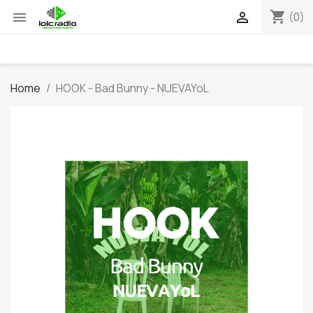
shopping_cart


(0)
Home
HOOK - Bad Bunny - NUEVAYoL