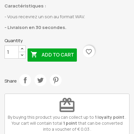
Caractéristiques
:
- Vous recevrez un son au format WAV.
- Livraison en 30 secondes.
Quantity
favorite_border

ADD TO CART
Share
redeem
By buying this product you can collect up to
1
loyalty point
.
Your cart will contain total
1
point
that can be converted
into a voucher of
€ 0.03
.