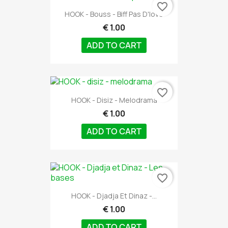
favorite_border
HOOK - Bouss - Biff Pas D'love
€ 1.00
ADD TO CART
favorite_border
HOOK - Disiz - Melodrama
€ 1.00
ADD TO CART
favorite_border
HOOK - Djadja Et Dinaz -...
€ 1.00
ADD TO CART