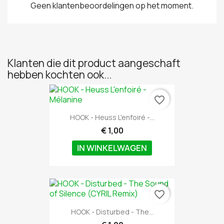
Geen klantenbeoordelingen op het moment.
Klanten die dit product aangeschaft
hebben kochten ook...
favorite_border
HOOK - Heuss L'enfoiré -...
€ 1,00
IN WINKELWAGEN
favorite_border
HOOK - Disturbed - The...