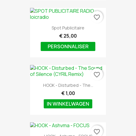
favorite_border
Spot Publicitaire
€ 25,00
PERSONNALISER
favorite_border
HOOK - Disturbed - The...
€ 1,00
IN WINKELWAGEN
favorite_border