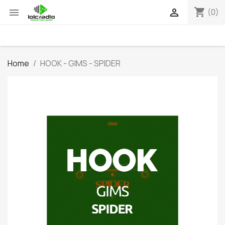
shopping_cart


(0)
Home
HOOK - GIMS - SPIDER