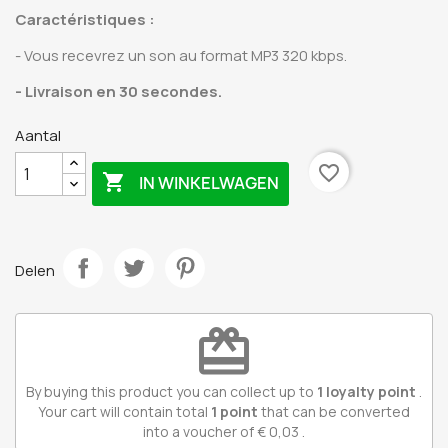
Caractéristiques
:
- Vous recevrez un son au format MP3 320 kbps.
- Livraison en 30 secondes.
Aantal
favorite_border

IN WINKELWAGEN
Delen
redeem
By buying this product you can collect up to
1
loyalty point
.
Your cart will contain total
1
point
that can be converted
into a voucher of
€ 0,03
.