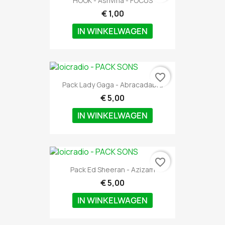
HOOK - Ashvma - FOCUS
€ 1,00
IN WINKELWAGEN
favorite_border
Pack Lady Gaga - Abracadabra
€ 5,00
IN WINKELWAGEN
favorite_border
Pack Ed Sheeran - Azizam
€ 5,00
IN WINKELWAGEN