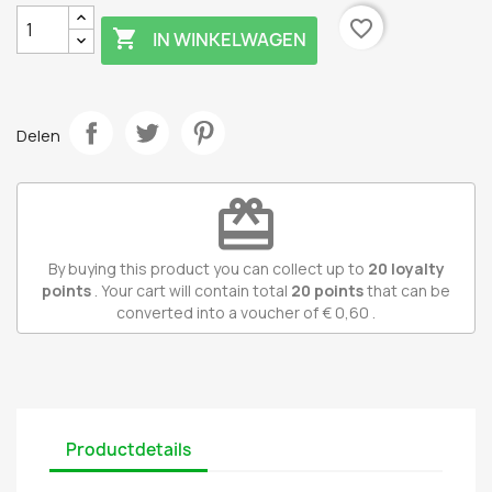
favorite_border

IN WINKELWAGEN
Delen
redeem
By buying this product you can collect up to
20
loyalty
points
. Your cart will contain total
20
points
that can be
converted into a voucher of
€ 0,60
.
Productdetails