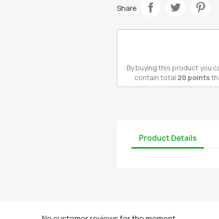
Share
By buying this product you c
contain total
20
points
th
Product Details
No customer reviews for the moment.