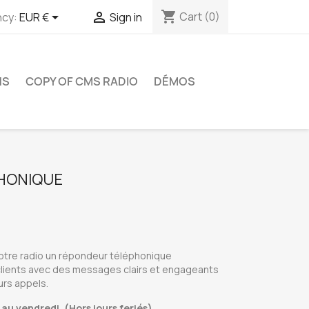
shopping_cart


Cart
(0)
ncy:
EUR €
Sign in
NS
COPY OF CMS RADIO
DÉMOS
HONIQUE
votre radio un répondeur téléphonique
 clients avec des messages clairs et engageants
urs appels.
 au vendredi. (Hors jours feriés)