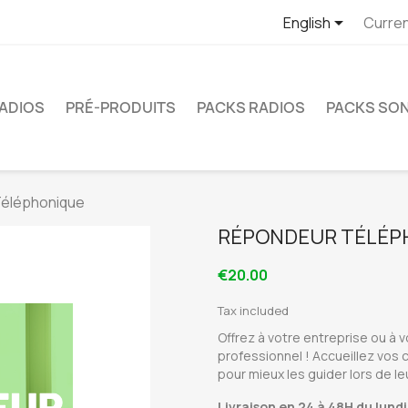

English
Curre
RADIOS
PRÉ-PRODUITS
PACKS RADIOS
PACKS SO
éléphonique
RÉPONDEUR TÉLÉP
€20.00
Tax included
Offrez à votre entreprise ou à 
professionnel ! Accueillez vos
pour mieux les guider lors de le
Livraison en 24 à 48H du lundi