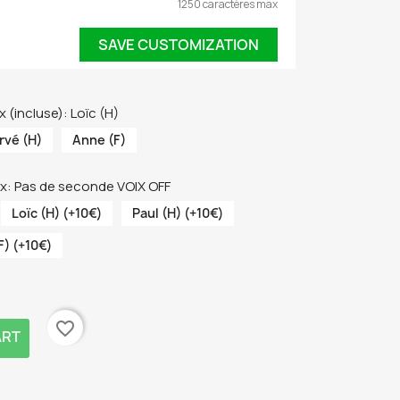
1250 caractères max
SAVE CUSTOMIZATION
 (incluse): Loïc (H)
rvé (H)
Anne (F)
x: Pas de seconde VOIX OFF
Loïc (H) (+10€)
Paul (H) (+10€)
F) (+10€)
favorite_border
ART