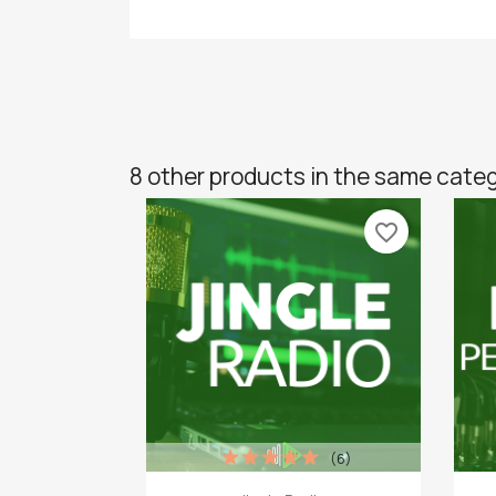
8 other products in the same cate
favorite_border
(6)
Quick view