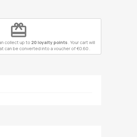
redeem
an collect up to
20
loyalty points
. Your cart will
at can be converted into a voucher of
€0.60
.