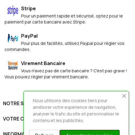
Stripe
Pour un paiement rapide et sécurisé, optez pour le
paiement par carte bancaire avec Stripe.
PayPal
Pour plus de facilités, utilisez Paypal pour régler vos
commandes.
Virement Bancaire
Vous n'avez pas de carte bancaire ? C'est pas grave !
Vous pouvez régler par virement bancaire.
Nous utilisons des cookies tiers pour
NOTRE SOCIÉTÉ

améliorer votre expérience de navigation,
analyser le trafic du site et personnaliser le
VOTRE COMPTE

contenu et les publicités.
INFORMATIONS
keyboard_arrow_down