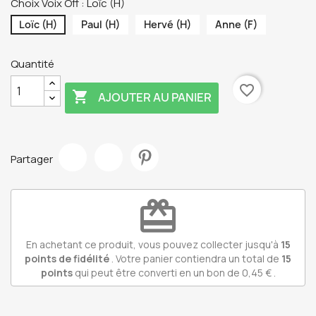
Choix Voix Off : Loïc (H)
Loïc (H)
Paul (H)
Hervé (H)
Anne (F)
Quantité
favorite_border

AJOUTER AU PANIER
Partager
redeem
En achetant ce produit, vous pouvez collecter jusqu'à
15
points de fidélité
. Votre panier contiendra un total de
15
points
qui peut être converti en un bon de
0,45 €
.