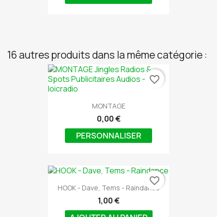
16 autres produits dans la même catégorie :
favorite_border
MONTAGE
0,00 €
PERSONNALISER
favorite_border
HOOK - Dave, Tems - Raindance
1,00 €