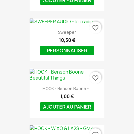
AJOUTER AU PANIER
favorite_border
Sweeper
18,50 €
PERSONNALISER
favorite_border
HOOK - Benson Boone -...
1,00 €
AJOUTER AU PANIER