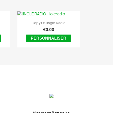

Quick view
Copy Of Jingle Radio
€0.00
PERSONNALISER