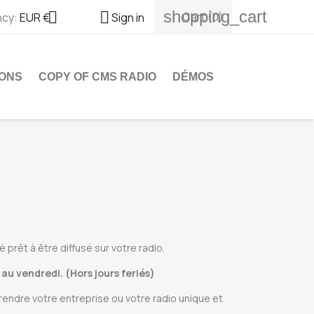
shopping_cart


Cart
(0)
ncy:
EUR €
Sign in
ONS
COPY OF CMS RADIO
DÉMOS
 prêt à être diffusé sur votre radio.
 au vendredi. (Hors jours feriés)
 rendre votre entreprise ou votre radio unique et