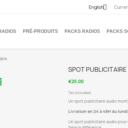

English
Curre
RADIOS
PRÉ-PRODUITS
PACKS RADIOS
PACKS S
aire
SPOT PUBLICITAIRE
€25.00
Tax included
Un spot publicitaire audio monté
Livraison en 24 à 48H du lundi
Un spot publicitaire audio pour
faire la différence.