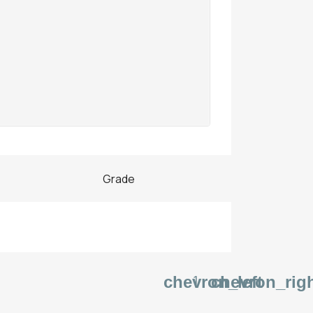
Grade
1
chevron_left
chevron_rig