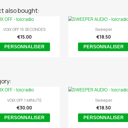
t also bought:


Quick view
Quick view
VOIX OFF 15 SECONDES
Sweeper
€15.00
€18.50
PERSONNALISER
PERSONNALISER
gory:


Quick view
Quick view
VOIX OFF 1 MINUTE
Sweeper
€30.00
€18.50
PERSONNALISER
PERSONNALISER