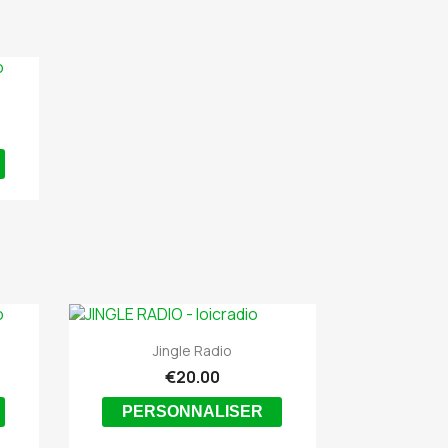

Quick view
Jingle Radio
€20.00
PERSONNALISER