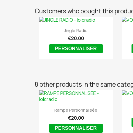
Customers who bought this produc

Quick view
Jingle Radio
€20.00
PERSONNALISER
8 other products in the same cate

Quick view
Rampe Personnalisée
€20.00
PERSONNALISER