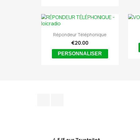

Quick view
Répondeur Téléphonique
€20.00
PERSONNALISER
Facebook
Discord