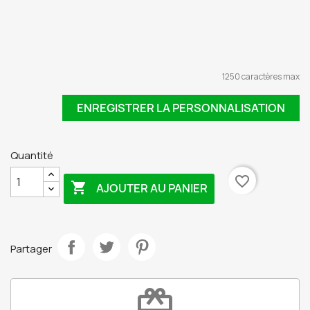
1250 caractères max
ENREGISTRER LA PERSONNALISATION
Quantité
favorite_border

AJOUTER AU PANIER
Partager
redeem