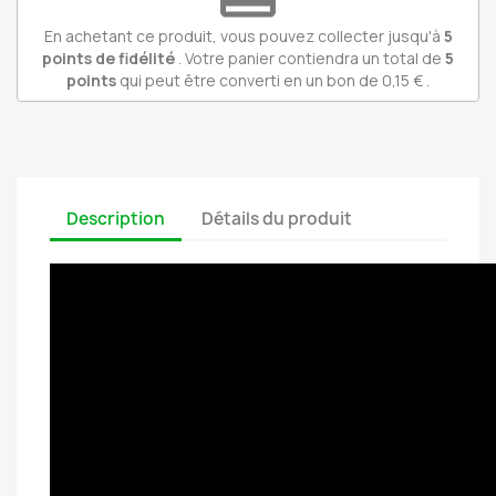
En achetant ce produit, vous pouvez collecter jusqu'à
5
points de fidélité
. Votre panier contiendra un total de
5
points
qui peut être converti en un bon de
0,15 €
.
Description
Détails du produit