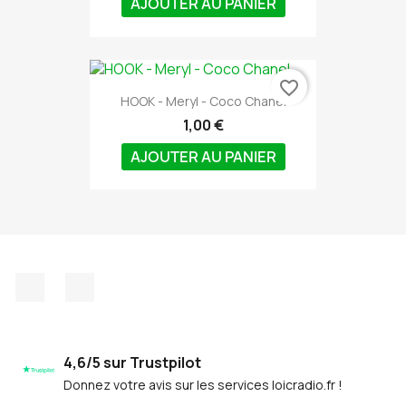
AJOUTER AU PANIER
favorite_border
HOOK - Meryl - Coco Chanel
1,00 €
AJOUTER AU PANIER
Facebook
Discord
4,6/5 sur Trustpilot
Donnez votre avis sur les services loicradio.fr !