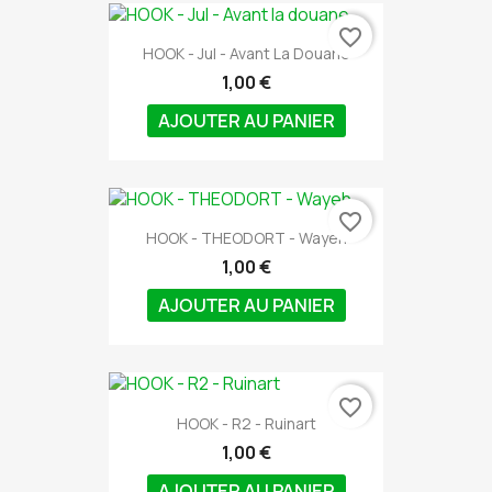
favorite_border
HOOK - Jul - Avant La Douane
1,00 €
AJOUTER AU PANIER
favorite_border
HOOK - THEODORT - Wayeh
1,00 €
AJOUTER AU PANIER
favorite_border
HOOK - R2 - Ruinart
1,00 €
AJOUTER AU PANIER