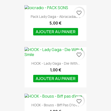
favorite_border
Pack Lady Gaga - Abracadabra
5,00 €
AJOUTER AU PANIER
favorite_border
HOOK - Lady Gaga - Die With...
1,00 €
AJOUTER AU PANIER
favorite_border
HOOK - Bouss - Biff Pas D'love