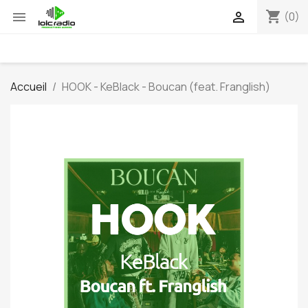
shopping_cart


(0)
Accueil
HOOK - KeBlack - Boucan (feat. Franglish)