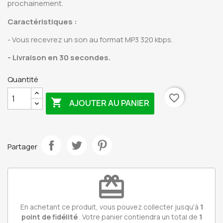
prochainement.
Caractéristiques
:
- Vous recevrez un son au format MP3 320 kbps.
- Livraison en 30 secondes.
Quantité
favorite_border

AJOUTER AU PANIER
Partager
redeem
En achetant ce produit, vous pouvez collecter jusqu'à
1
point de fidélité
. Votre panier contiendra un total de
1