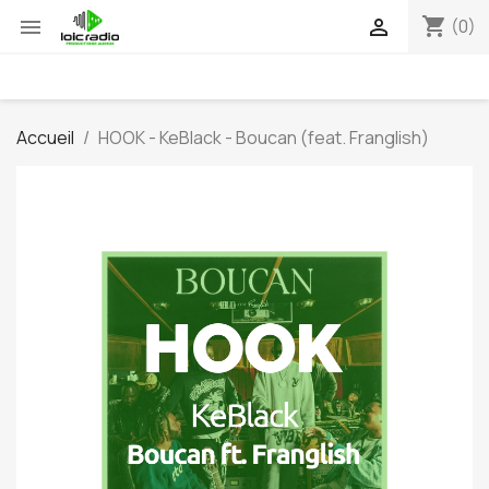
shopping_cart


(0)
Accueil
HOOK - KeBlack - Boucan (feat. Franglish)