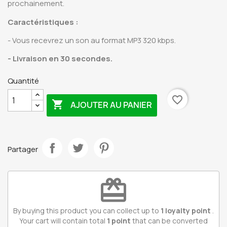
prochainement.
Caractéristiques
:
- Vous recevrez un son au format MP3 320 kbps.
- Livraison en 30 secondes.
Quantité
favorite_border

AJOUTER AU PANIER
Partager
redeem
By buying this product you can collect up to
1
loyalty point
.
Your cart will contain total
1
point
that can be converted