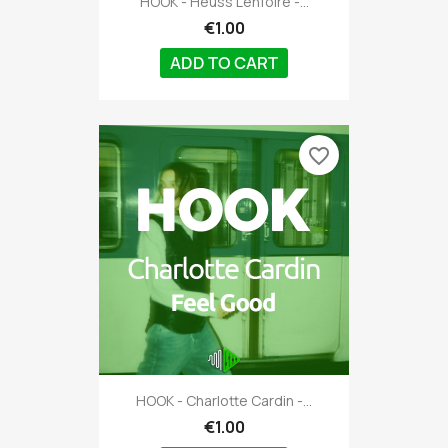
HOOK - Heuss L'enfoiré -...
€1.00
ADD TO CART
favorite_border
HOOK - Charlotte Cardin -...
€1.00