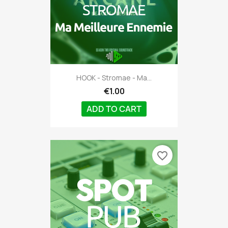
HOOK - Stromae - Ma...
€1.00
ADD TO CART
favorite_border