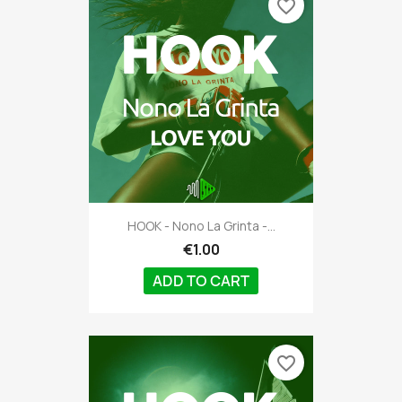
favorite_border
HOOK - Nono La Grinta -...
€1.00
ADD TO CART
favorite_border