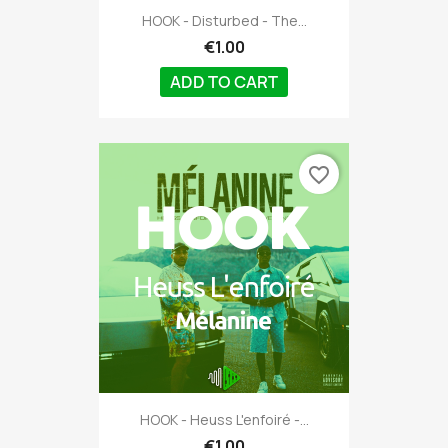
HOOK - Disturbed - The...
€1.00
ADD TO CART
favorite_border
HOOK - Heuss L'enfoiré -...
€1.00