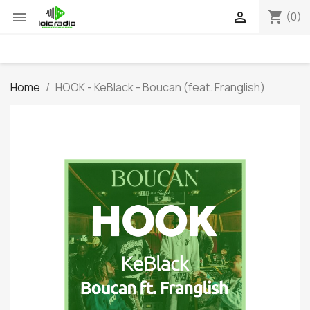
shopping_cart


(0)
Home
HOOK - KeBlack - Boucan (feat. Franglish)