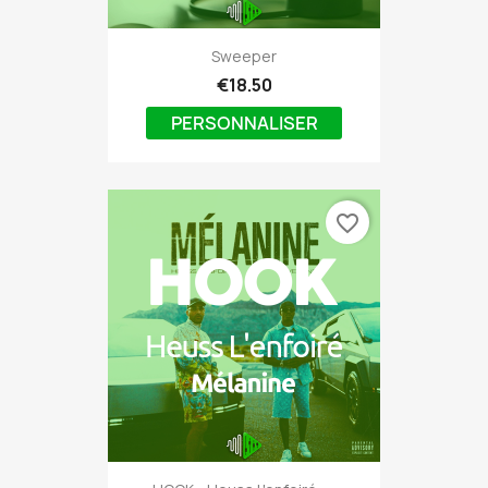
Sweeper
€18.50
PERSONNALISER
favorite_border