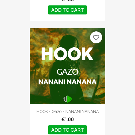
ADD TO CART
favorite_border
HOOK - Gazo - NANANI NANANA
€1.00
ADD TO CART