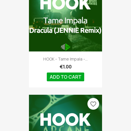
HOOK - Tame Impala -...
€1.00
ADD TO CART
favorite_border