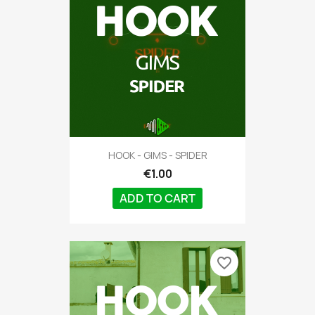
HOOK - GIMS - SPIDER
€1.00
ADD TO CART
favorite_border