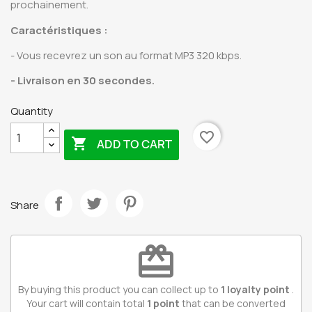
prochainement.
Caractéristiques
:
- Vous recevrez un son au format MP3 320 kbps.
- Livraison en 30 secondes.
Quantity
favorite_border

ADD TO CART
Share
redeem
By buying this product you can collect up to
1
loyalty point
.
Your cart will contain total
1
point
that can be converted