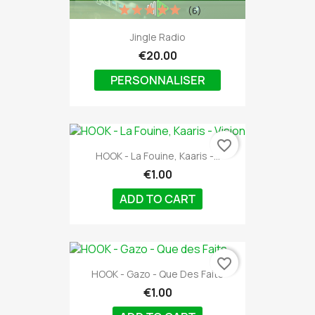
(6)
Jingle Radio
€20.00
PERSONNALISER
favorite_border
HOOK - La Fouine, Kaaris -...
€1.00
ADD TO CART
favorite_border
HOOK - Gazo - Que Des Faits
€1.00